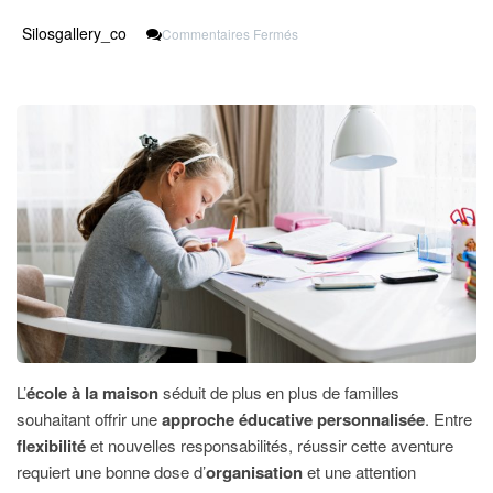
Sur
Silosgallery_co
Commentaires Fermés
Faire
L’école
À
La
Maison
:
Conseils
Pour
Une
Gestion
Familiale
Réussie
L’
école à la maison
séduit de plus en plus de familles
souhaitant offrir une
approche éducative personnalisée
. Entre
flexibilité
et nouvelles responsabilités, réussir cette aventure
requiert une bonne dose d’
organisation
et une attention