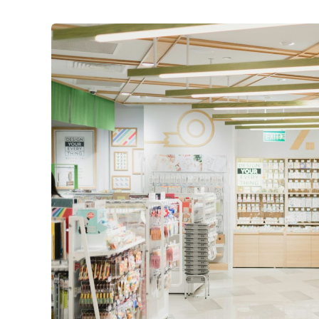
Rôle
Fondamental
De
L’architecture
Dans
Les
Pharmacies
Modernes