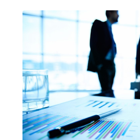
Astuces
Des
Professionnels
Pour
Un
Recouvrement
De
Créances
Réussi