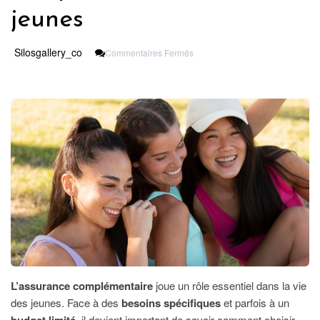
jeunes
Sur
Silosgallery_co
Commentaires Fermés
Les
Clés
Pour
Bien
Comprendre
L’assurance
Complémentaire
Des
Jeunes
L’assurance complémentaire
joue un rôle essentiel dans la vie
des jeunes. Face à des
besoins spécifiques
et parfois à un
budget limité
, il devient important de savoir comment choisir