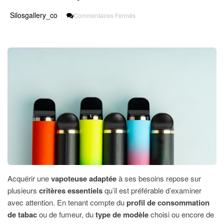
Sur
Silosgallery_co
Commentaires Fermés
Les
Critères
À
Prendre
En
Compte
Lors
De
L’achat
D’une
Vapoteuse
Acquérir une
vapoteuse adaptée
à ses besoins repose sur
plusieurs
critères essentiels
qu’il est préférable d’examiner
avec attention. En tenant compte du
profil de consommation
de tabac
ou de fumeur, du
type de modèle
choisi ou encore de