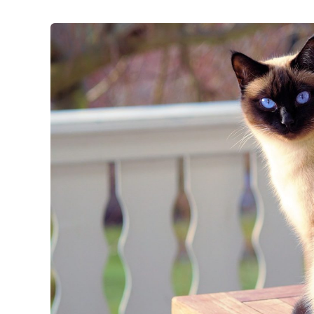
De
Posséder
Une
Assurance
Pour
Les
Soins
De
Votre
Chat