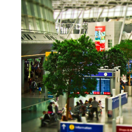
L’effet
Miniature
Pour
Vos
Vidéos
!