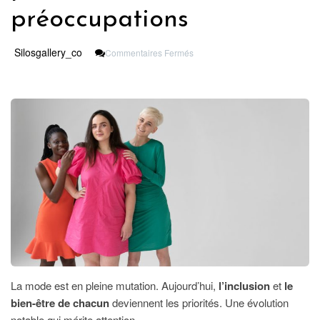
préoccupations
Sur
Silosgallery_co
Commentaires Fermés
Vers
Une
Mode
Plus
Inclusive
:
Le
Bien-
Être
Pour
Tous
Au
Centre
Des
Préoccupations
La mode est en pleine mutation. Aujourd’hui,
l’inclusion
et
le
bien-être de chacun
deviennent les priorités. Une évolution
notable qui mérite attention.